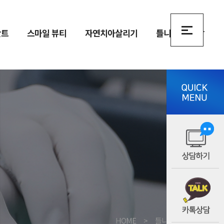
란트
스마일 뷰티
자연치아살리기
틀니
상담
HOME
>
틀니
>
완전틀니