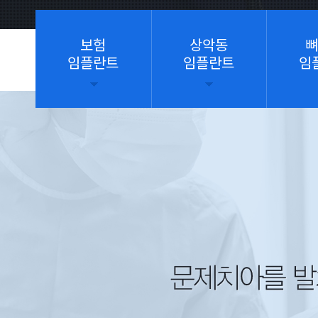
보험
상악동
뼈
임플란트
임플란트
임