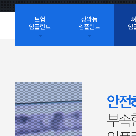
보험
상악동
뼈
임플란트
임플란트
임