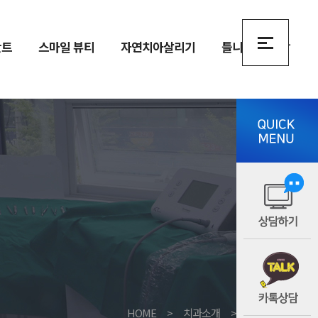
란트
스마일 뷰티
자연치아살리기
틀니
상담
HOME
>
치과소개
>
소중한이치과